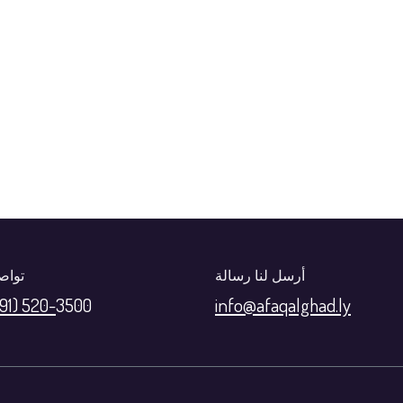
أرسل لنا رسالة
تواص
(91) 520-
3500
info@afaqalghad.ly